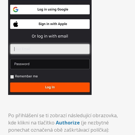
Po přihlášení se ti zobrazí následující obrazovka,
kde klikni na tlačítko
Authorize
(je nezbytné
ponechat označená obě zaškrtávací políčka):