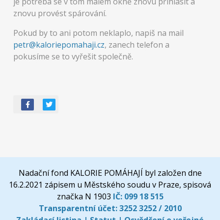
je potřeba se v tom malém okně znovu přihlásit a
znovu provést spárování.
Pokud by to ani potom neklaplo, napiš na mail
petr@kaloriepomahaji.cz
, zanech telefon a
pokusíme se to vyřešit společně.
Nadační fond KALORIE POMÁHAJÍ byl založen dne
16.2.2021 zápisem u Městského soudu v Praze, spisová
značka N 1903
IČ:
099 18 515
Transparentní účet:
3252 3252 / 2010