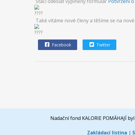
Stačí odeslat vyplněný formulář
Potvrzení o
Také vítáme nové členy a těšíme se na nové
Facebook
Twitter
Nadační fond KALORIE POMÁHAJÍ byl 
Zakládací listina
|
S