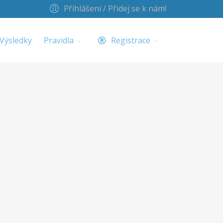
Přihlášení / Přidej se k nám!
Výsledky
Pravidla
Registrace