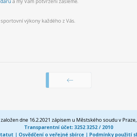
 daru
a my Vám potvrzení zašleme.
 sportovní výkony každého z Vás.
Předchozí
založen dne 16.2.2021 zápisem u Městského soudu v Praze,
Transparentní účet:
3252 3252 / 2010
tatut
|
Osvědčení o veřejné sbírce
|
Podmínky použití s