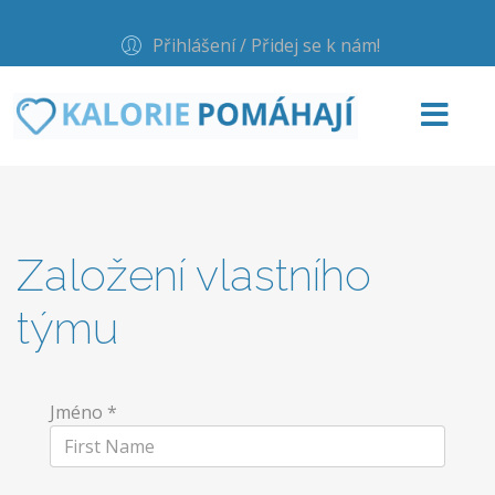
Přihlášení / Přidej se k nám!
Založení vlastního
týmu
Jméno
*