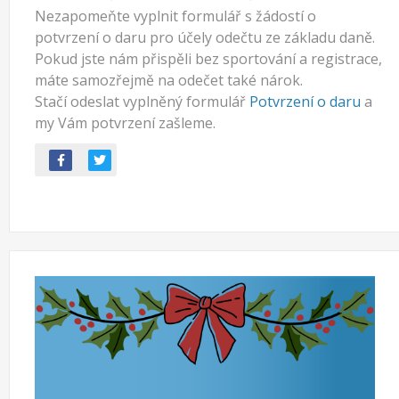
Nezapomeňte vyplnit formulář s žádostí o
potvrzení o daru pro účely odečtu ze základu daně.
Pokud jste nám přispěli bez sportování a registrace,
máte samozřejmě na odečet také nárok.
Stačí odeslat vyplněný formulář
Potvrzení o daru
a
my Vám potvrzení zašleme.