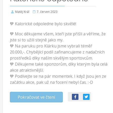
Matěj Král
7. červen 2023
💙 Kalorické odpoledne bylo skvělé!
💙 Moc děkujeme všem, kteří jste přišli a věříme, že
jste si to užili stejně jako my.
💙 Na paruku pro Klárku jsme vybrali téměř
20.000,-. Chybějící podíl zafinancujeme z nadačních
prostředků díky naším skvělým sportovcům.
💙 Děkujeme také sponzorům, díky kterým byla celá
akce atraktivnější.
💙 Podívejte se na pár momentek. I když jsou jen ze
začátku akce, pak už na focení nebyl čas. :-D
Pokračovat ve čtení