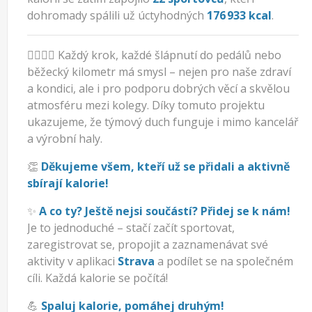
dohromady spálili už úctyhodných
176 933 kcal
.
🏃‍♂️🚴‍♀️ Každý krok, každé šlápnutí do pedálů nebo
běžecký kilometr má smysl – nejen pro naše zdraví
a kondici, ale i pro podporu dobrých věcí a skvělou
atmosféru mezi kolegy. Díky tomuto projektu
ukazujeme, že týmový duch funguje i mimo kancelář
a výrobní haly.
👏
Děkujeme všem, kteří už se přidali a aktivně
sbírají kalorie!
✨
A co ty? Ještě nejsi součástí? Přidej se k nám!
Je to jednoduché – stačí začít sportovat,
zaregistrovat se, propojit a zaznamenávat své
aktivity v aplikaci
Strava
a podílet se na společném
cíli. Každá kalorie se počítá!
💪
Spaluj kalorie, pomáhej druhým!