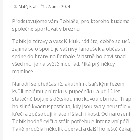
Matěj Král
22. únor 2024
Představujeme vám Tobiáše, pro kterého budeme
společně sportovat v březnu.
Tobík je zdravý a veselý kluk, rád čte, dobře se učí,
zajímá se o sport, je vášnivý fanoušek a občas si
sedne do brány na florbale. Vlastně ho baví snad
všechno, je na světě moc rád, říká prý někdy
mamince.
Narodil se předčasně, akutním císařským řezem,
kvůli malému průtoku v pupečníku, a už 12 let
statečně bojuje s dětskou mozkovou obrnou. Trápí
ho silná kvadruspasticita, kdy jsou svaly neustále v
křeči a způsobují krácení šlach i kostí. Od narození
Tobík hodně cvičí a stále potřebuje intenzivní péči.
Také prodělal několik operací a další ho ještě čekají.