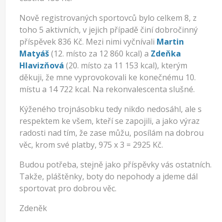
Nově registrovaných sportovců bylo celkem 8, z
toho 5 aktivních, v jejich případě činí dobročinný
příspěvek 836 Kč. Mezi nimi vyčnívali
Martin
Matyáš
(12. místo za 12 860 kcal) a
Zdeňka
Hlavizňová
(20. místo za 11 153 kcal), kterým
děkuji, že mne vyprovokovali ke konečnému 10.
místu a 14 722 kcal. Na rekonvalescenta slušné.
Kýženého trojnásobku tedy nikdo nedosáhl, ale s
respektem ke všem, kteří se zapojili, a jako výraz
radosti nad tím, že zase můžu, posílám na dobrou
věc, krom své platby, 975 x 3 = 2925 Kč.
Budou potřeba, stejně jako příspěvky vás ostatních.
Takže, pláštěnky, boty do nepohody a jdeme dál
sportovat pro dobrou věc.
Zdeněk