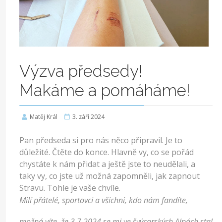
Výzva předsedy!
Makáme a pomáháme!
Matěj Král
3. září 2024
Pan předseda si pro nás něco připravil. Je to
důležité. Čtěte do konce. Hlavně vy, co se pořád
chystáte k nám přidat a ještě jste to neudělali, a
taky vy, co
jste už možná zapomněli, jak zapnout
Stravu. Tohle je vaše chvíle.
Milí přátelé, sportovci a všichni, kdo nám fandíte,
možná víte, že 3.7.2024 se mi ve švýcarských Alpách stal