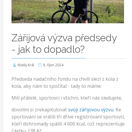
Zářijová výzva předsedy
- jak to dopadlo?
Matěj Král
8. říjen 2024
Předseda nadačního fondu na chvíli slezl z kola z
kola, aby nám to spočítal - tady to máme:
Milí přátelé, sportovci i všichni, kteří nás sledujete,
dovolím si zrekapitulovat
svoji zářijovou výzvu
. Ke
sportování se vrátili tři dříve registrovaní sportovci,
kteří dohromady spálili 4 600 kcal, což reprezentuje
částku 138 Kč.