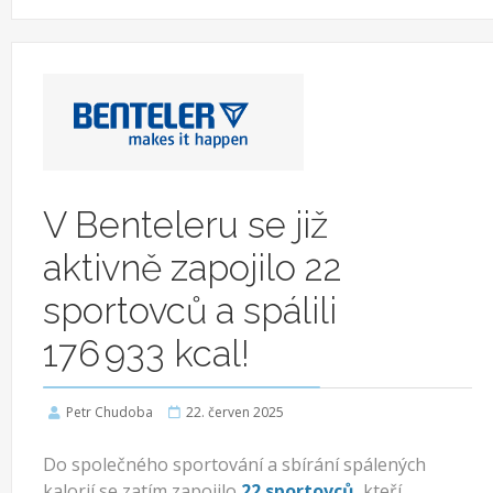
V Benteleru se již
aktivně zapojilo 22
sportovců a spálili
176 933 kcal!
Petr Chudoba
22. červen 2025
Do společného sportování a sbírání spálených
kalorií se zatím zapojilo
22 sportovců
, kteří