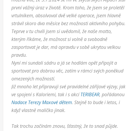
první vážný úraz v životě. Krom toho, že jsem se proletěl
vrtulníkem, absolvoval dvě velké operace, jsem hlavně
strávil skoro dva měsíce bez možnosti aktivního pohybu.
Teprve v tu chvíli jsem si uvědomil, že naše motto,
kterým říkáme, že možnost si volně a svobodně
zasportovat je dar, má opravdu v sobě ukrytou velkou
pravdu.
Nyní mi sundali sádru a já se hodlám opět připojit a
sportovat pro dobrou věc, zatím v rámci svých poněkud
omezených možností.
Již mnoho let připravuji své pravidelné zářijové výzvy, jak
ve spojení s Kaloriemi, tak i s akcí
TERIBEAR
, pořádanou
Nadace Terezy Maxové dětem
. Stejně to bude i letos, i
když vlastně maličko jinak.
Tak trochu začínám znovu, šťastný, že to snad půjde.