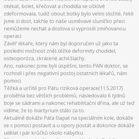
otékat, bolet, křečovat a chodidla se ošklivě
zdeformovala, tudíž obout botky bylo velmi složité, řekli
jsme si dost, takhle to naše usměvavé sluníčko přeci
nemůžeme nechat a doslova si vyprosili zmiňovanou
operaci.
Závěř lékaře, který nám byl doporučen už jako ta
poslední možnost zněl..těžké deformity chodidel,
osteoporóza, zkrácené achil.šlachy.
Ano, nakonec jsme byli úspěšní, tento PAN doktor, se
rozhodl i přes negativní postoj ostatních lékařů, nám
pomoci.
Těžká a určitě pro Páťu riziková operace(11.5.2017)
proběhla bez větších problémů, následovalo 6 týdnů
boje se sádrami a nakonec rehabilitační dřina, ale už teď
vidíme, že to martyrium stálo za to.
Aktuálně dokáže Páťa šlapat na speciálním kole, dokáže
se s pomocí postavit a u opory postát a dokonce dokáže
udělat i pár krůčků okolo nábytku.