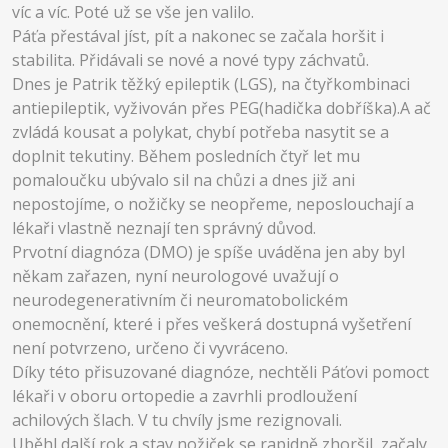
víc a víc. Poté už se vše jen valilo.
Páťa přestával jíst, pít a nakonec se začala horšit i
stabilita. Přidávali se nové a nové typy záchvatů.
Dnes je Patrik těžký epileptik (LGS), na čtyřkombinaci
antiepileptik, vyživován přes PEG(hadička dobříška).A ač
zvládá kousat a polykat, chybí potřeba nasytit se a
doplnit tekutiny. Během posledních čtyř let mu
pomaloučku ubývalo sil na chůzi a dnes již ani
nepostojíme, o nožičky se neopřeme, neposlouchají a
lékaři vlastně neznají ten správný důvod.
Prvotní diagnóza (DMO) je spíše uváděna jen aby byl
někam zařazen, nyní neurologové uvažují o
neurodegenerativním či neuromatobolickém
onemocnění, které i přes veškerá dostupná vyšetření
není potvrzeno, určeno či vyvráceno.
Díky této přisuzované diagnóze, nechtěli Páťovi pomoct
lékaři v oboru ortopedie a zavrhli prodloužení
achilových šlach. V tu chvíly jsme rezignovali.
Uběhl další rok a stav nožiček se rapidně zhoršil, začaly