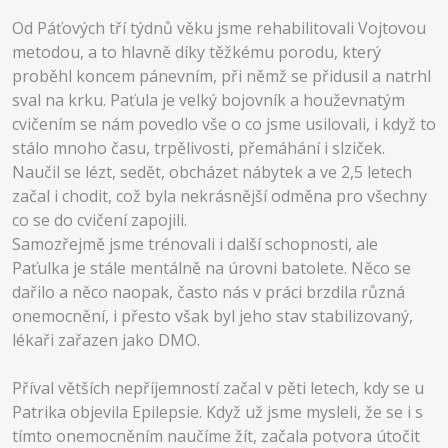
Od Páťových tří týdnů věku jsme rehabilitovali Vojtovou
metodou, a to hlavně díky těžkému porodu, který
proběhl koncem pánevním, při němž se přidusil a natrhl
sval na krku. Paťula je velký bojovník a houževnatým
cvičením se nám povedlo vše o co jsme usilovali, i když to
stálo mnoho času, trpělivosti, přemáhání i slziček.
Naučil se lézt, sedět, obcházet nábytek a ve 2,5 letech
začal i chodit, což byla nekrásnější odměna pro všechny
co se do cvičení zapojili.
Samozřejmě jsme trénovali i další schopnosti, ale
Paťulka je stále mentálně na úrovni batolete. Něco se
dařilo a něco naopak, často nás v práci brzdila různá
onemocnění, i přesto však byl jeho stav stabilizovaný,
lékaři zařazen jako DMO.
Příval větších nepříjemností začal v pěti letech, kdy se u
Patrika objevila Epilepsie. Když už jsme mysleli, že se i s
tímto onemocněním naučíme žít, začala potvora útočit