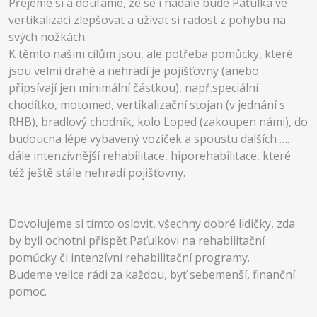
Přejeme si a doufáme, že se i nadále bude Paťulka ve
vertikalizaci zlepšovat a užívat si radost z pohybu na
svých nožkách.
K těmto našim cílům jsou, ale potřeba pomůcky, které
jsou velmi drahé a nehradí je pojišťovny (anebo
připsívají jen minimální částkou), např.speciální
chodítko, motomed, vertikalizační stojan (v jednání s
RHB), bradlový chodník, kolo Loped (zakoupen námi), do
budoucna lépe vybavený vozíček a spoustu dalších ….
dále intenzívnější rehabilitace, hiporehabilitace, které
též ještě stále nehradí pojišťovny.
Dovolujeme si tímto oslovit, všechny dobré lidičky, zda
by byli ochotni přispět Paťulkovi na rehabilitační
pomůcky či intenzívní rehabilitační programy.
Budeme velice rádi za každou, byť sebemenší, finanční
pomoc.