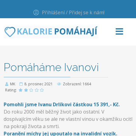
Přihlášení / Přidej se k nám!
Pomáháme Ivanovi
MK
8. prosinec 2021
Zobrazení: 1664
Rating:
Pomohli jsme Ivanu Drlíkovi částkou 15 391,- Kč.
Do roku 2000 měl běžný život jako ostatní. V
dospívajícím věku se ale ne vlastní vinou v okamžiku ocitl
na pokraji života a smrti.
Poranění míchy jej upoutalo na invalidní vozík.