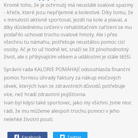
Kromě toho, že je ochrnutý má neustálé svalové spazmy
- křeče, které jsou nepříjemné a bolestivé. Díky tomu, že
v minulostí aktivně sportoval, jezdil na kole a plaval, a
díky důslednému cvičení v rehabilitačním zařízení se mu
podařilo uchovat trochu svalové hmoty. Ale i přes
všechnu tu námahu, potřebuje neustálou pomoc cizí
osoby. Ač je to už hodně let, snaží se žít plnohodnotný
život, ale s přibývajícím věkem a událostmi je stále těžší.
Správní rada KALORIE POMÁHAJÍ odsouhlasila finanční
pomoc formou úhrady faktury za nákup močových
cévek, kterých Ivan ze zdravotních důvodů potřebuje
více, než hradí zdravotní pojišťovna.
Ivan byl kdysi také sportovec, jako my všichni. Jsme moc
rádi, že mu můžeme alespoň trochu pomoci v jeho
nelehké životní pouti.
Facebook
Twitter