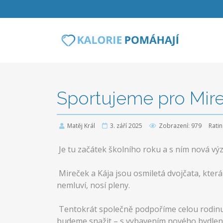
Sportujeme pro Mire
Matěj Král
3. září 2025
Zobrazení: 979
Rati
Je tu začátek školního roku a s ním nová vý
Mireček a Kája jsou osmiletá dvojčata, která 
nemluví, nosí pleny.
Tentokrát společně podpoříme celou rodinu,
budeme snažit – s vybavením nového bydlení