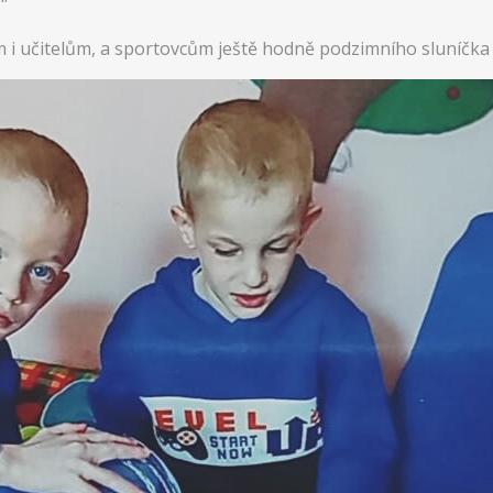
i učitelům, a sportovcům ještě hodně podzimního sluníčka a