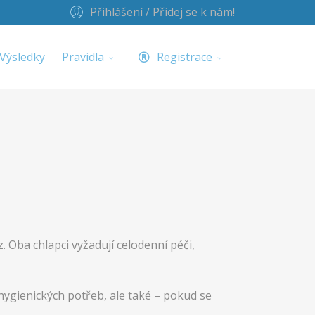
Přihlášení / Přidej se k nám!
Výsledky
Pravidla
Registrace
. Oba chlapci vyžadují celodenní péči,
ygienických potřeb, ale také – pokud se