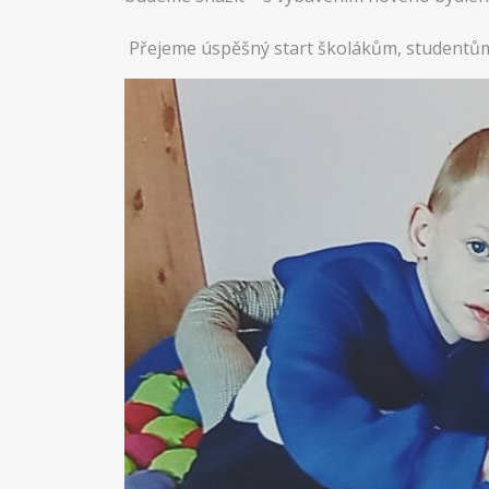
Přejeme úspěšný start školákům, studentům 