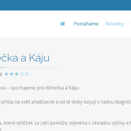
Pomáháme
Novinky
čka a Káju
ng:
zva – sportujeme pro Mirečka a Káju.
přišla na svět předčasně a od té doby bojují s řadou diagnóz
 které výtěžek za září pomůže zejména s úhradou výživy a h
.